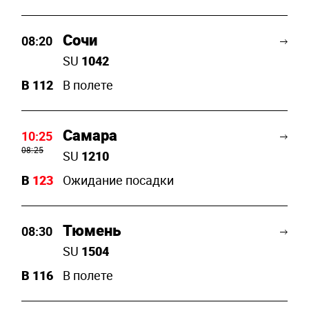
Сочи
08:20
SU
1042
B
112
В полете
Самара
10:25
08:25
SU
1210
B
123
Ожидание посадки
Тюмень
08:30
SU
1504
B
116
В полете