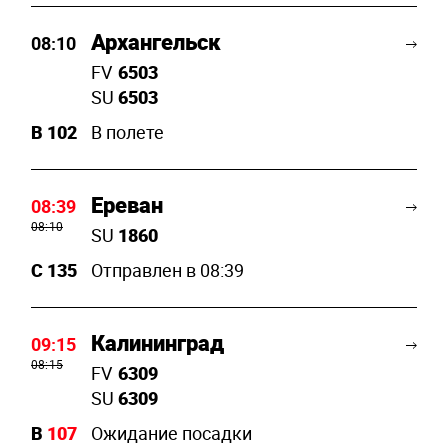
Архангельск
08:10
FV
6503
SU
6503
B
102
В полете
Ереван
08:39
08:10
SU
1860
C
135
Отправлен в 08:39
Калининград
09:15
08:15
FV
6309
SU
6309
B
107
Ожидание посадки