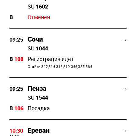
SU
1602
B
Отменен
Сочи
09:25
SU
1044
B
108
Регистрация идет
Стойки 312,314-316,319-346,355-364
Пенза
09:25
SU
1544
B
106
Посадка
Ереван
10:30